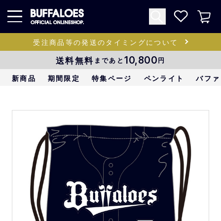
受注商品等の発送のタイミングについて
送料無料
10,800
まであと
円
新商品
期間限定
特集ページ
ペンライト
バファ