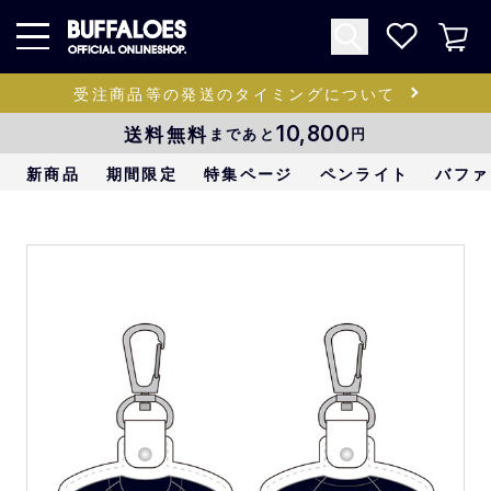
受注商品等の発送のタイミングについて
送料無料
10,800
まであと
円
新商品
期間限定
特集ページ
ペンライト
バファ