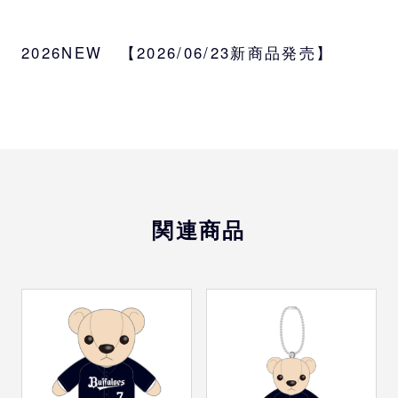
サイズ
約W6.2×H6.5cm
2026NEW 【2026/06/23新商品発売】
素材
兵庫県たつの市生産 本革「TATSUNO LEAT
HER」
受注対象
監督、コーチ、選手、バファローブル、バフ
ァローベル、BsGravity、blank
関連商品