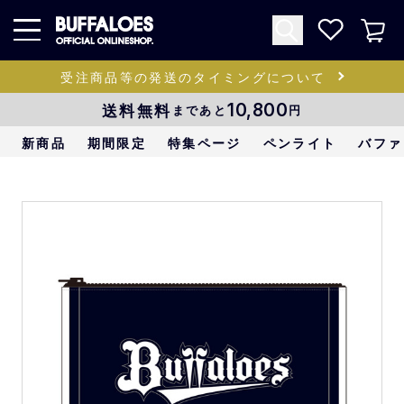
受注商品等の発送のタイミングについて
送料無料
10,800
まであと
円
新商品
期間限定
特集ページ
ペンライト
バファ