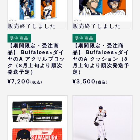
アクリル
販売終了しました
販売終了しました
受注商品
受注商品
【期間限定・受注商
【期間限定・受注商
品】 Buffaloes×ダイ
品】 Buffaloes×ダイ
ヤのA アクリルブロッ
ヤのA クッション（8
ク（8月上旬より順次
月上旬より順次発送予
発送予定）
定）
¥7,200
¥3,500
(税込)
(税込)