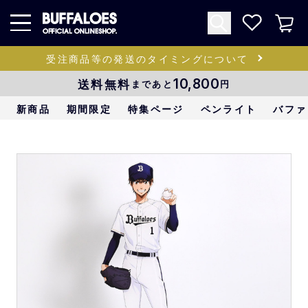
受注商品等の発送のタイミングについて
送料無料
10,800
まであと
円
新商品
期間限定
特集ページ
ペンライト
バファ