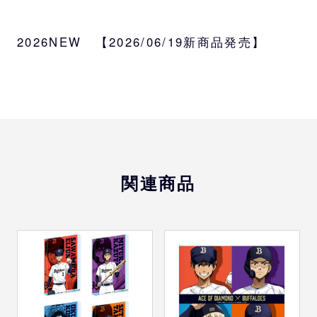
アニメ「ダイヤのA」とバファローズのコラボ
グッズの登場です。
2026NEW 【2026/06/19新商品発売】
おなじみのキャラクター達がバファローズの
ユニフォームをまとった完全描きおろしイラ
ストを使用。
高さ40cmを超えるド迫力のギガアクリルスタ
ンドは、等身イラストのみ計４種。
球団公式オンラインショップ限定、受注生産
商品です。
関連商品
サイズ
W260mm×H487mm内
種類
等身：沢村栄純、御幸一也、奥村光舟、瀬戸
拓馬
デフォルメ：集合
素材