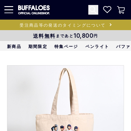
受注商品等の発送のタイミングについて
送料無料
10,800
まであと
円
新商品
期間限定
特集ページ
ペンライト
バファ