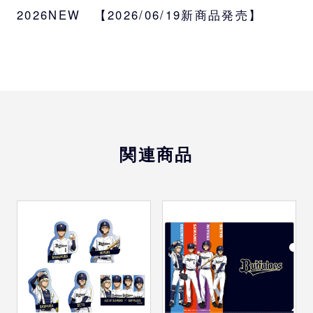
2026NEW 【2026/06/19新商品発売】
おなじみのキャラクター達がバファローズの
ユニフォームをまとった完全描きおろしイラ
ストを使用。
トートバッグは等身イラスト、デフォルメイ
ラストの計２種です。
サイズ
W360×H550mm
関連商品
種類
等身、デフォルメ
素材
綿100％