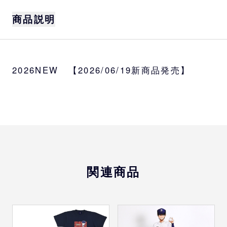
商品説明
アニメ「ダイヤのA」とバファローズのコラボ
グッズの登場です。
2026NEW 【2026/06/19新商品発売】
おなじみのキャラクター達がバファローズの
ユニフォームをまとった完全描きおろしイラ
ストを使用。
目印チャームはデフォルメのみ全4種です。
サイズ
W25×H40mm内
種類
関連商品
全4種（デフォルメ：沢村栄純、御幸一也、金
丸信二、東条秀明）
素材
本体：アクリル パーツ：亜鉛合金、真鍮、