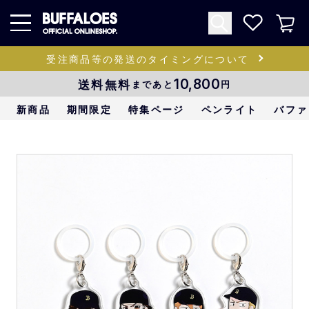
受注商品等の発送のタイミングについて
送料無料
10,800
まであと
円
新商品
期間限定
特集ページ
ペンライト
バファ