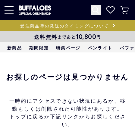
受注商品等の発送のタイミングについて
送料無料
10,800
まであと
円
新商品
期間限定
特集ページ
ペンライト
バファ
お探しのページは見つかりません
一時的にアクセスできない状況にあるか、移
動もしくは削除された可能性があります。
トップに戻るか下記リンクからお探しくださ
い。