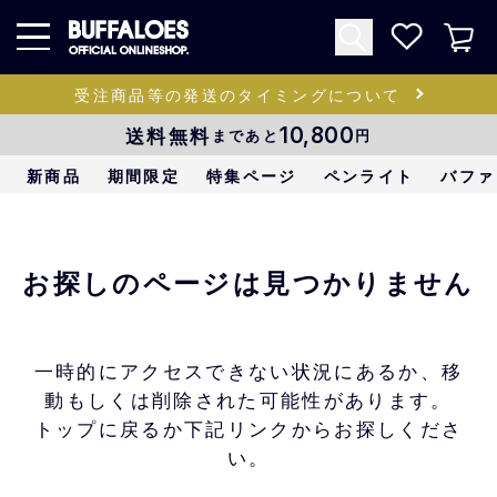
受注商品等の発送のタイミングについて
送料無料
10,800
まであと
円
新商品
期間限定
特集ページ
ペンライト
バファ
お探しのページは見つかりません
一時的にアクセスできない状況にあるか、移
動もしくは削除された可能性があります。
トップに戻るか下記リンクからお探しくださ
い。