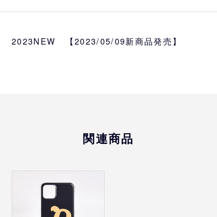
カラー
ネイビー、ブルー、ホワイト
2023NEW 【2023/05/09新商品発売】
[iPhone]対応機種
iPhone 7/8/SE2/SE3
iPhone7Plus/8Plus
iPhone X/XS
iPhone XS Max
iPhone XR
iPhone 11
関連商品
iPhone 11Pro
iPhone 11Pro Max
iPhone 12/12Pro
iPhone 12mini
iPhone 12Pro Max
iPhone 13
iPhone 13Pro