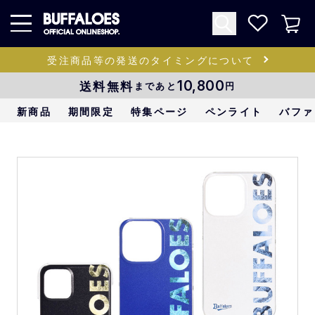
受注商品等の発送のタイミングについて
送料無料
10,800
まであと
円
新商品
期間限定
特集ページ
ペンライト
バファ