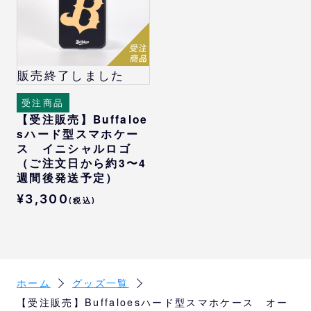
iPhone 13Pro Max
iPhone 13mini
iPhone 14
iPhone 14Pro
販売終了しました
iPhone 14Pro Max
iPhone 14Plus
受注商品
iPhone 15
【受注販売】Buffaloe
sハード型スマホケー
iPhone 15Pro
ス イニシャルロゴ
iPhone 15Pro Max
（ご注文日から約3〜4
iPhone 15Plus
週間後発送予定）
iPhone 16
¥3,300
(税込)
iPhone 16Pro
iPhone 16Pro Max
iPhone 16Plus
iPhone 16e/iPhone 17e
iPhone 17
ホーム
グッズ一覧
【受注販売】Buffaloesハード型スマホケース オー
[AQUOS]対応機種