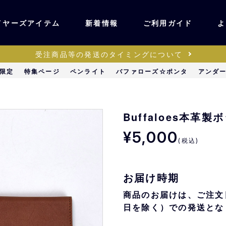
イヤーズアイテム
新着情報
ご利用ガイド
よ
受注商品等の発送のタイミングについて
ユニフォーム・ワッ
限定
特集ページ
ペンライト
バファローズ☆ポンタ
アンダ
ティック
ペン
キッズ・ベビー
Buffaloes本革
¥5,000
(税込)
ステーショナリー・
ッズ
雑貨
お届け時期
販売
キーホルダー
商品のお届けは、ご注文
日を除く）での発送とな