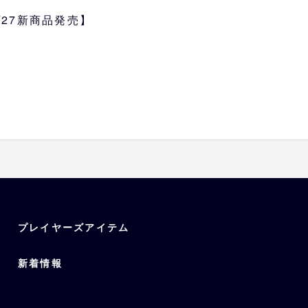
を使用した超軽量の本革製ボックスコ
5/27新商品発売】
は使用感抜群。使い込むほど豊か
品です。
TATSUNO LEATHER」
プレイヤーズアイテム
新着情報