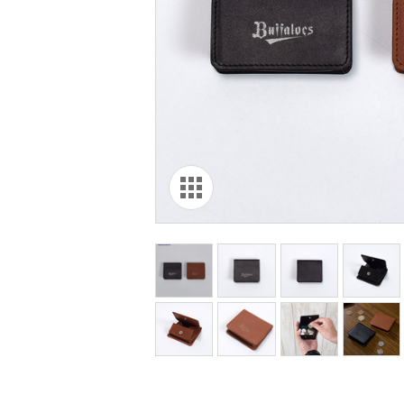
オリ達に
未満