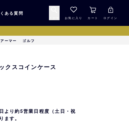
くある質問
さがす
お気に入り
カート
ログイン
キャップ・ヘルメッ
ーアーマー
ゴルフ
応援グッズ
ト
マスコット・バファ
バッグ
製ボックスコインケース
ローズ☆ポンタ
キッチン・食品
スマホ用品
シークレット
1000円未満
日より約5営業日程度（土日・祝
ります。