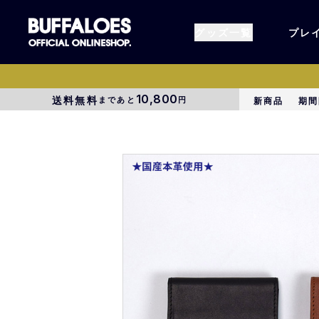
グッズ一覧
プレ
10,800
送料無料
まであと
円
新商品
期間
すべてのグッズ
オーセン
タオル各種
アパレル
BsG
コラボグ
受注商品
EC限定
1000円以上3000円