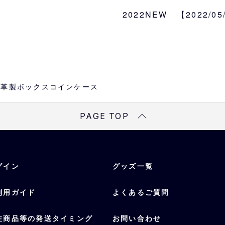
LEATHER」(牛革)
インケース。
2022NEW 【2022/0
手のひらに収まるサイズ
な味わいが出る上質な逸
サイズ
約W8×H7×D2cm
重量
es本革製ボックスコインケース
20g
PAGE TOP
カラー
ブラウン
素材
兵庫県たつの市生産 本革「
グイン
グッズ一覧
利用ガイド
よくあるご質問
注商品等の発送タイミング
お問い合わせ