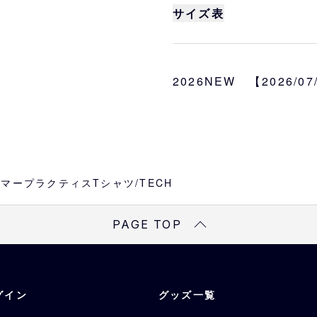
クティスシャツ。
サイズ表
優れた吸汗速乾性とスト
ーブランドの機能的なT
着丈
身幅
ただけます。
2026NEW 【2026/0
S
68.6
49.5
UA ORIX TECH SS 
サイズ
M
71.1
52.1
S、M、L、XL、2XL
L
73.7
54.6
カラー
ホワイト
XL
76.2
57.2
esサマープラクティスTシャツ/TECH
素材
2XL
78.5
59.5
本体：ポリエステル100
PAGE TOP
リブ：ポリエステル95
※
サイズは目安になりま
グイン
グッズ一覧