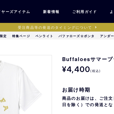
イヤーズアイテム
新着情報
ご利用ガイド
よ
受注商品等の発送のタイミングについて
ユニフォーム・ワッ
限定
特集ページ
ペンライト
バファローズ☆ポンタ
アンダ
ティック
ペン
キッズ・ベビー
Buffaloesサマ
¥4,400
(税込)
ステーショナリー・
ッズ
雑貨
お届け時期
販売
キーホルダー
商品のお届けは、ご注文
日を除く）での発送とな