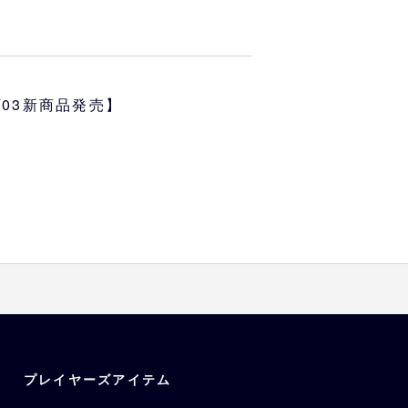
レッチ性を備えたアンダーアーマ
ECH生地はシーンを問わず着用い
肩幅
袖丈
7/03新商品発売】
43.8
20.3
【PRACTICE】
45.1
21
46.4
21.6
47.6
22.2
49
23
%
%、ポリウレタン5%
す
プレイヤーズアイテム