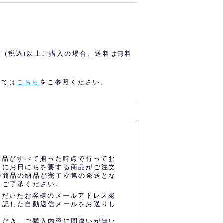
オリっこにおすすめ
SPECIAL PRICE
0円 (税込)以上ご購入の場合、送料は無料
しては
こちら
をご参照ください。
商品がすべて揃った時点で行ってお
うにお日にちを要する商品がご注文
の商品の納品が完了次第の発送とな
めご了承ください。
ただいたお客様のメールアドレス宛
を記した自動返信メールをお送りし
ただき、ご購入内容に間違いが無い