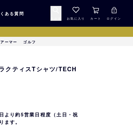
くある質問
さがす
お気に入り
カート
ログイン
キャップ・ヘルメッ
ーアーマー
ゴルフ
応援グッズ
ト
マスコット・バファ
バッグ
ープラクティスTシャツ/TECH
ローズ☆ポンタ
キッチン・食品
スマホ用品
シークレット
1000円未満
日より約5営業日程度（土日・祝
ります。