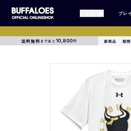
グッズ一覧
プレ
10,800
送料無料
まであと
円
新商品
期間
すべてのグッズ
オーセン
タオル各種
アパレル
BsG
コラボグ
受注商品
EC限定
1000円以上3000円