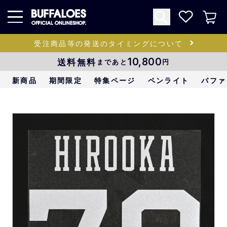
受注商品等の発送のタイミングについて
送料無料
10,800
まであと
円
新商品
期間限定
特集ページ
ペンライト
バファ