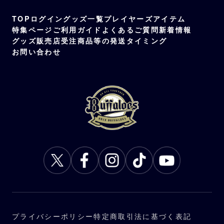
ホワイト
TOP
ログイン
グッズ一覧
プレイヤーズアイテム
受注対象
特集ページ
ご利用ガイド
よくあるご質問
新着情報
監督、コーチ、選手、バファローブル、バフ
グッズ販売店
受注商品等の発送タイミング
ァローベル、BsGravity
お問い合わせ
プライバシーポリシー
特定商取引法に基づく表記