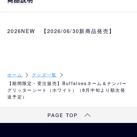
「Bs夏の陣2026 supported by SAMTY」購
入者にお渡しするユニフォームにピッタリの
2026NEW 【2026/06/30新商品発売】
ネーム＆ナンバーグリッターシートです。
※こちらのページは夏の陣に向けた８月中旬の
お届け商品です。
※16選手（渡部、太田、若月、森友、宗、西
川、曽谷、宮城、山岡、山崎颯、九里、紅
ホーム
グッズ一覧
林、廣岡、岩嵜、マチャド、中川）は、7月1
【期間限定・受注販売】Buffaloesネーム＆ナンバー
8日（土）よりBs SHOPにて現物販売予定で
グリッターシート（ホワイト）（8月中旬より順次発
す。
送予定）
※オンラインショップでは再度全メンバーの受
注販売を実施予定ですが、お届けまでにお日
PAGE TOP
にちを要します。
カラー