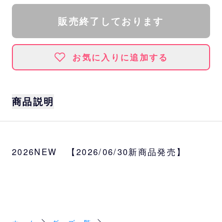
販売終了しております
お気に入りに追加する
商品説明
8月16日(日)「Bs夏の陣2026 supported by
SAMTY」ユニフォーム付きチケットのご購入
2026NEW 【2026/06/30新商品発売】
者にお渡しするユニフォームを、事前にプリ
ントしたナンバー付きユニフォームにアップ
グレードする商品です。
チケット特典のユニフォームと交換となりま
す。