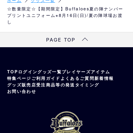
ホーム
グッズ一覧
※「Bs夏の陣2026 supported by SAMTY」
☆数量限定☆【期間限定】Buffaloes夏の陣ナンバー
ユニフォーム付きチケットをお持ちの方以外
プリントユニフォーム※8月16日(日)/夏の陣球場お渡
は購入できません。
し
※残数がある場合に限り、8月14日(金)よりBs
SHOPでも販売いたします。
PAGE TOP
選手
渡部、太田、若月、森友、宗、西川、曽谷、
紅林、中川
TOP
ログイン
グッズ一覧
プレイヤーズアイテム
特集ページ
ご利用ガイド
よくあるご質問
新着情報
グッズ販売店
受注商品等の発送タイミング
お問い合わせ