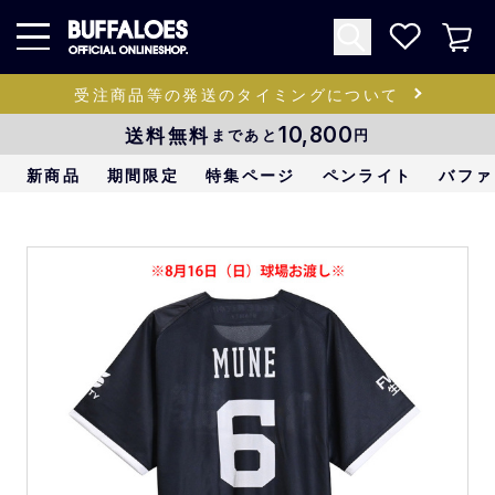
受注商品等の発送のタイミングについて
送料無料
10,800
まであと
円
新商品
期間限定
特集ページ
ペンライト
バファ