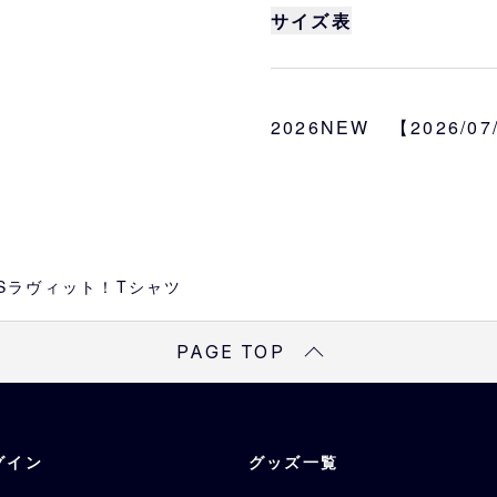
ラボ！
サイズ表
「ラッピー」と「ガガン
ム姿になった、かわいい
身丈
身巾
す。
サイズ
2026NEW 【2026/0
M
70
52
M、L
L
74
55
カラー
ネイビー
※
サイズは目安になりま
素材
綿100％
OESラヴィット！Tシャツ
PAGE TOP
グイン
グッズ一覧