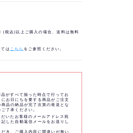
オリっこにおすすめ
SPECIAL PRICE
0円 (税込)以上ご購入の場合、送料は無料
しては
こちら
をご参照ください。
商品がすべて揃った時点で行ってお
うにお日にちを要する商品がご注文
の商品の納品が完了次第の発送とな
めご了承ください。
ただいたお客様のメールアドレス宛
を記した自動返信メールをお送りし
ただき、ご購入内容に間違いが無い