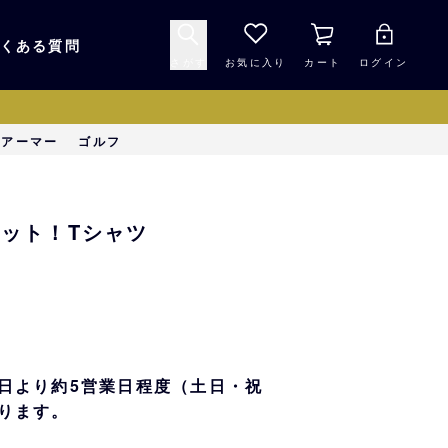
くある質問
さがす
お気に入り
カート
ログイン
キャップ・ヘルメッ
ーアーマー
ゴルフ
応援グッズ
ト
マスコット・バファ
バッグ
ヴィット！Tシャツ
ローズ☆ポンタ
キッチン・食品
スマホ用品
シークレット
1000円未満
日より約5営業日程度（土日・祝
ります。