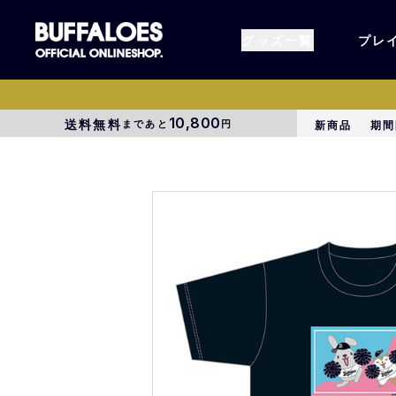
グッズ一覧
プレ
10,800
送料無料
まであと
円
新商品
期間
すべてのグッズ
オーセン
タオル各種
アパレル
BsG
コラボグ
受注商品
EC限定
1000円以上3000円