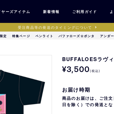
イヤーズアイテム
新着情報
ご利用ガイド
よ
受注商品等の発送のタイミングについて
ユニフォーム・ワッ
限定
特集ページ
ペンライト
バファローズ☆ポンタ
アンダ
ティック
ペン
キッズ・ベビー
BUFFALOESラ
¥3,500
(税込)
ステーショナリー・
ッズ
雑貨
お届け時期
販売
キーホルダー
商品のお届けは、ご注文
日を除く）での発送とな