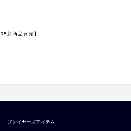
モ」がバファローズのユニフォー
描き下ろしイラストのTシャツで
肩巾
7/05新商品発売】
47
50
す
プレイヤーズアイテム