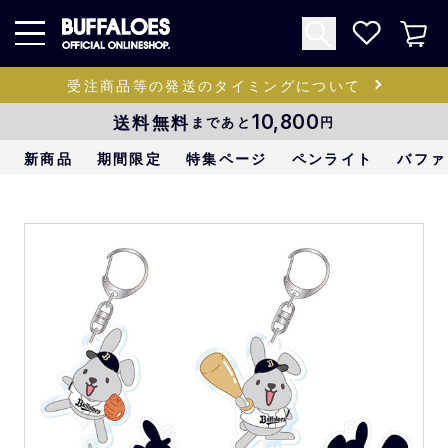
受注商品等の発送のタイミングについて
送料無料
10,800
まであと
円
新商品
期間限定
特集ページ
ペンライト
バファ