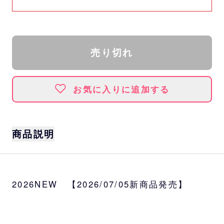
売り切れ
お気に入りに追加する
商品説明
TBS「ラヴィット！」とパ・リーグ6球団がス
ペシャルコラボ！
2026NEW 【2026/07/05新商品発売】
「ラッピー」がバファローズのユニフォーム
姿になったかわいい描き下ろしイラストのパ
ーツにバファローズ選手のネーム＆ナンバー