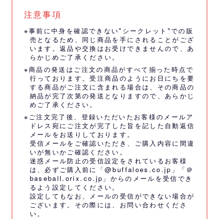
注意事項
※事前に中身を確認できない"シークレット"での販
売となるため、同じ商品を手にされることがござ
います。返品や交換はお受けできませんので、あ
らかじめご了承ください。
※商品の発送はご注文の商品がすべて揃った時点で
行っております。受注商品のようにお日にちを要
する商品がご注文に含まれる場合は、その商品の
納品が完了次第の発送となりますので、あらかじ
めご了承ください。
※ご注文完了後、登録いただいたお客様のメールア
ドレス宛にご注文が完了した旨を記した自動返信
メールをお送りしております。
受信メールをご確認いただき、ご購入内容に間違
いが無いかご確認ください。
迷惑メール防止の受信設定をされているお客様
は、必ずご購入前に「@buffaloes.co.jp」「＠
baseball.orix.co.jp」からのメールを受信でき
るよう設定してください。
設定してもなお、メールの受信ができない場合が
ございます。その際には、
お問い合わせくださ
い。