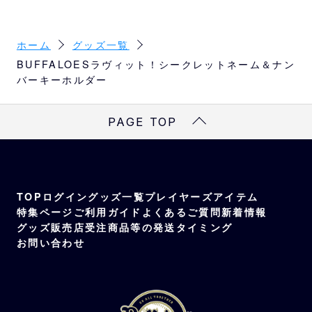
パーツが付いた、コラボならではのスペシャ
ルなキーホルダーです。
サイズ
ホーム
グッズ一覧
ラッピー：W6×H6cm以内 ネーム＆ナンバ
BUFFALOESラヴィット！シークレットネーム＆ナン
バーキーホルダー
ー：W4×H4cm以内
選手
PAGE TOP
10選手（太田、若月、森友、西川、山下、曽
谷、宮城、紅林、廣岡、中川）
素材
アクリル、鉄
TOP
ログイン
グッズ一覧
プレイヤーズアイテム
特集ページ
ご利用ガイド
よくあるご質問
新着情報
グッズ販売店
受注商品等の発送タイミング
お問い合わせ