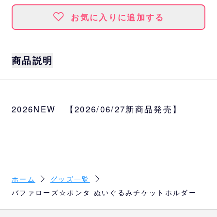
お気に入りに追加する
商品説明
ぬいぐるみ素材のチケットホルダーが登場！
チケットを入れるクリアポケットに加え、チ
2026NEW 【2026/06/27新商品発売】
ャック付きのポケットも備えているので、ち
ょっとした小物の収納にも便利です♪
サイズ
約W14.5×H23cm
ホーム
グッズ一覧
バファローズ☆ポンタ ぬいぐるみチケットホルダー