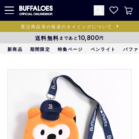
受注商品等の発送のタイミングについて
送料無料
10,800
まであと
円
新商品
期間限定
特集ページ
ペンライト
バファ