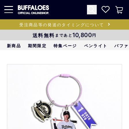
受注商品等の発送のタイミングについて
送料無料
10,800
まであと
円
新商品
期間限定
特集ページ
ペンライト
バファ