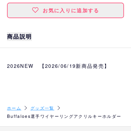
お気に入りに追加する
商品説明
サイズ
全長約15cm
2026NEW 【2026/06/19新商品発売】
選手
太田、若月、宗、西川、曽谷、宮城、山岡、
山崎颯、廣岡、岩嵜、中川
ホーム
グッズ一覧
Buffaloes選手ワイヤーリングアクリルキーホルダー