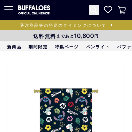
受注商品等の発送のタイミングについて
送料無料
10,800
まであと
円
新商品
期間限定
特集ページ
ペンライト
バファ