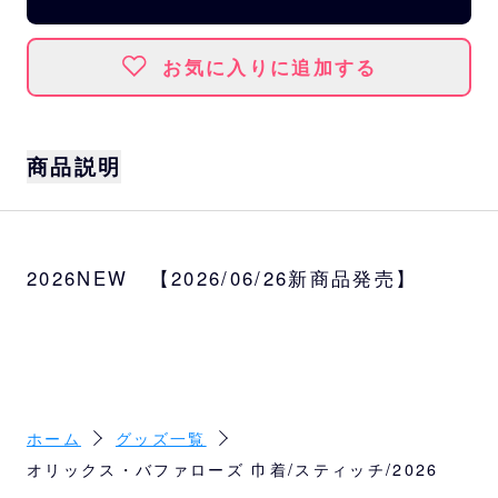
お気に入りに追加する
商品説明
ディズニーの人気キャラクター「スティッ
チ」とパ・リーグ６球団の特別デザインのコ
2026NEW 【2026/06/26新商品発売】
レクショングッズが初登場！
バッグの中の応援グッズや貴重品をスマート
に整理整頓できる使い勝手のよいサイズ感の
巾着です。
サイズ
約W20×H25cm
ホーム
グッズ一覧
オリックス・バファローズ 巾着/スティッチ/2026
素材