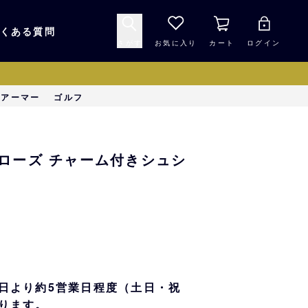
くある質問
さがす
お気に入り
カート
ログイン
キャップ・ヘルメッ
ーアーマー
ゴルフ
応援グッズ
ト
マスコット・バファ
バッグ
ローズ チャーム付きシュシ
ローズ☆ポンタ
キッチン・食品
スマホ用品
シークレット
1000円未満
日より約5営業日程度（土日・祝
ります。