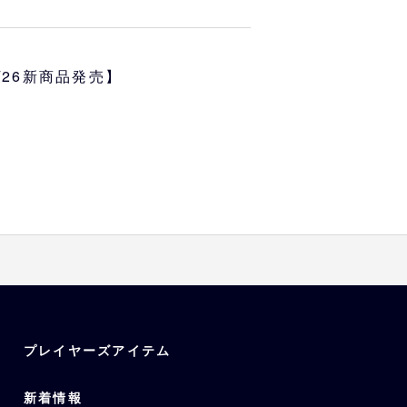
クター「スティッチ」とパ・リー
のコレクショングッズが初登場！
ンのチャーム付きシュシュは、髪
6/26新商品発売】
手首やバッグに付けても可愛いフ
です。
ャーム：スチール
プレイヤーズアイテム
新着情報