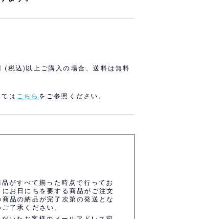
オリっこにおすすめ
SPECIAL PRICE
0円 (税込)以上ご購入の場合、送料は無料
しては
こちら
をご参照ください。
商品がすべて揃った時点で行ってお
うにお日にちを要する商品がご注文
の商品の納品が完了次第の発送とな
めご了承ください。
ただいたお客様のメールアドレス宛