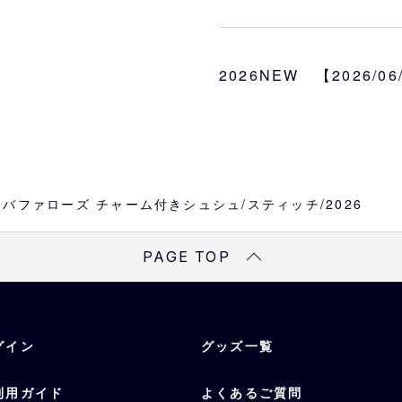
ディズニーの人気キャラ
グ６球団の特別デザイン
バファローズ限定デザイ
2026NEW 【2026/0
をまとめるだけでなく、
ァン必携のアクセサリー
サイズ
約W3×直径10cm
素材
バファローズ チャーム付きシュシュ/スティッチ/2026
本体：ポリエステル／チ
PAGE TOP
グイン
グッズ一覧
利用ガイド
よくあるご質問