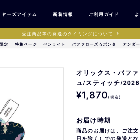
イヤーズアイテム
新着情報
ご利用ガイド
よ
受注商品等の発送のタイミングについて
ユニフォーム・ワッ
限定
特集ページ
ペンライト
バファローズ☆ポンタ
アンダ
ティック
ペン
キッズ・ベビー
オリックス・バファ
ュ/スティッチ/2026
ステーショナリー・
¥1,870
ッズ
雑貨
(税込)
販売
キーホルダー
お届け時期
商品のお届けは、ご注文
日を除く）での発送とな