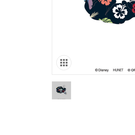
オリ達に
未満