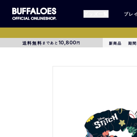
グッズ一覧
プレ
10,800
送料無料
まであと
円
新商品
期間
すべてのグッズ
オーセン
タオル各種
アパレル
BsG
コラボグ
受注商品
EC限定
1000円以上3000円