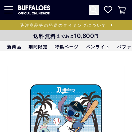
受注商品等の発送のタイミングについて
送料無料
10,800
まであと
円
新商品
期間限定
特集ページ
ペンライト
バファ