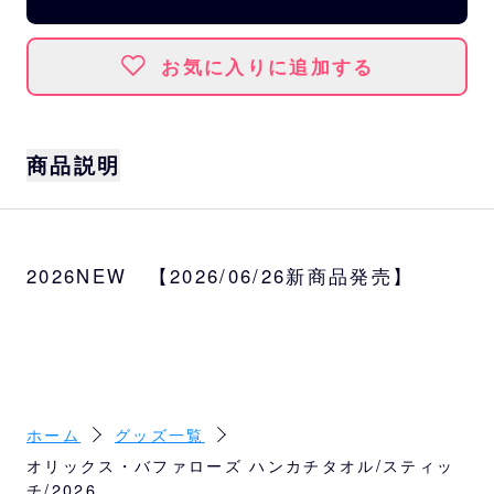
お気に入りに追加する
商品説明
ディズニーの人気キャラクター「スティッ
チ」とパ・リーグ６球団の特別デザインのコ
2026NEW 【2026/06/26新商品発売】
レクショングッズが初登場！
バファローズ限定デザインのハンカチタオル
は、学校や職場、お出かけなどの普段使いに
もぴったりのサイズ感です。
サイズ
約20×20cm
ホーム
グッズ一覧
オリックス・バファローズ ハンカチタオル/スティッ
素材
チ/2026