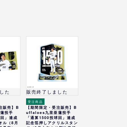
した
販売終了しました
受注商品
注販売】B
【期間限定・受注販売】B
里亜蓮投手
uffaloes九里亜蓮投手
球回」達成
「通算1500投球回」達成
オル（8月
記念箔押しアクリルスタン