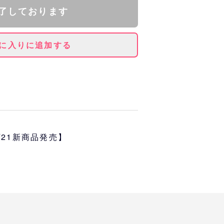
了しております
に入りに追加する
00投球回達成を記念したアクリル
工を施しています。
6/21新商品発売】