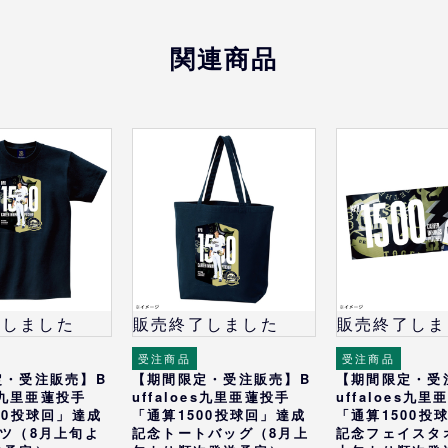
関連商品
了しました
販売終了しました
販売終了しま
受注商品
受注商品
定・受注販売】B
【期間限定・受注販売】B
【期間限定・受
es九里亜蓮投手
uffaloes九里亜蓮投手
uffaloes九
00投球回」達成
「通算1500投球回」達成
「通算1500投
ツ（8月上旬よ
記念トートバッグ（8月上
記念フェイスタ