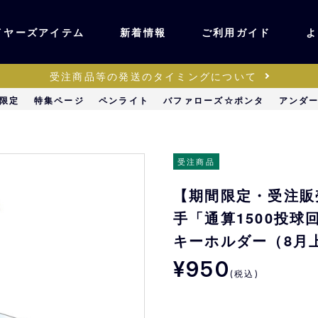
イヤーズアイテム
新着情報
ご利用ガイド
よ
受注商品等の発送のタイミングについて
ユニフォーム・ワッ
限定
特集ページ
ペンライト
バファローズ☆ポンタ
アンダ
ティック
ペン
キッズ・ベビー
受注商品
【期間限定・受注販売
ステーショナリー・
ッズ
手「通算1500投
雑貨
キーホルダー（8月
¥950
販売
キーホルダー
(税込)