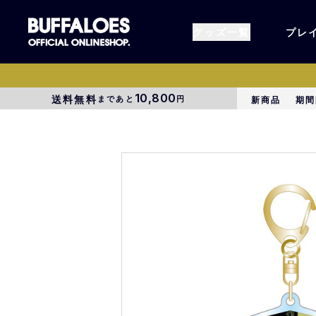
グッズ一覧
プレ
10,800
送料無料
まであと
円
新商品
期間
すべてのグッズ
オーセン
タオル各種
アパレル
BsG
コラボグ
受注商品
EC限定
1000円以上3000円