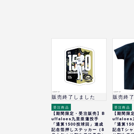
販売終了しました
販売終
受注商品
受注商品
【期間限定・受注販売】B
【期間限
uffaloes九里亜蓮投手
uffalo
「通算1500投球回」達成
「通算15
記念箔押しステッカー（8
記念Tシャ