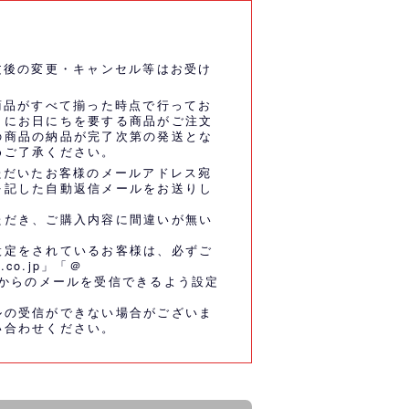
文後の変更・キャンセル等はお受け
商品がすべて揃った時点で行ってお
うにお日にちを要する商品がご注文
の商品の納品が完了次第の発送とな
めご了承ください。
ただいたお客様のメールアドレス宛
を記した自動返信メールをお送りし
ただき、ご購入内容に間違いが無い
設定をされているお客様は、必ずご
.co.jp」「＠
co.jp」からのメールを受信できるよう設定
ルの受信ができない場合がございま
い合わせください。