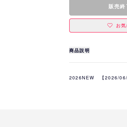
販売終
お気
商品説明
九里亜蓮投手の通算15
キーホルダー。
ゴールド部分は箔押し加
2026NEW 【2026/0
サイズ
約W4.9×H7cm