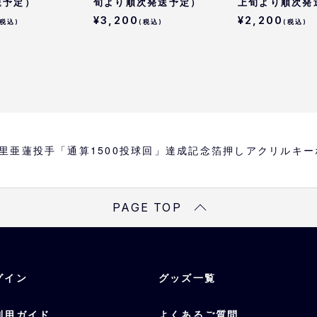
送予定）
旬より順次発送予定）
上旬より順次発
¥3,200
¥2,200
(税込)
(税込)
(税込)
es九里亜蓮投手「通算1500投球回」達成記念箔押しアクリルキ
PAGE TOP
グイン
グッズ一覧
利用ガイド
よくあるご質問