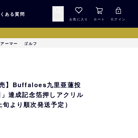
くある質問
さがす
お気に入り
カート
ログイン
キャップ・ヘルメッ
ーアーマー
ゴルフ
応援グッズ
ト
マスコット・バファ
バッグ
ローズ☆ポンタ
】Buffaloes九里亜蓮投
キッチン・食品
スマホ用品
球回」達成記念箔押しアクリル
上旬より順次発送予定）
シークレット
1000円未満