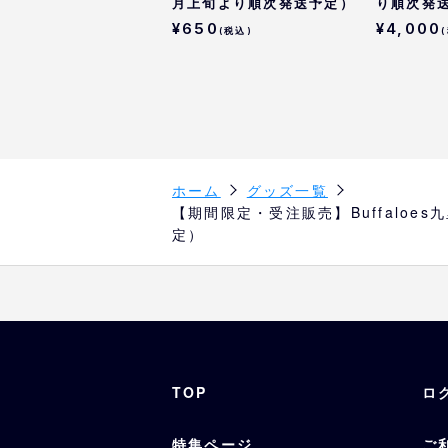
月上旬より順次発送予定）
り順次発
¥650
¥4,000
(税込)
ホーム
グッズ一覧
【期間限定・受注販売】Buffalo
定）
TOP
ロ
特集ページ
ご