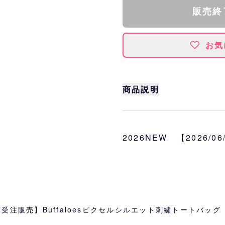
販売終
お気
商品説明
選手シルエットと背番号
ト刺繍したトートバッグ
2026NEW 【2026/0
サイズ
本体：約W36×H37×D1
持手：約55cm
内容量：約10L
カラー
ネイビー、ライトグレー
受注販売】Buffaloesピクセルシルエット刺繍トートバッ