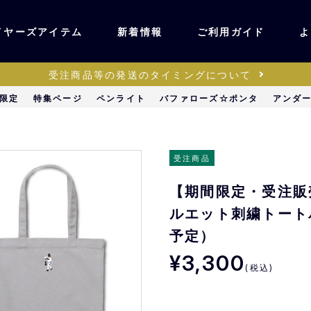
イヤーズアイテム
新着情報
ご利用ガイド
よ
受注商品等の発送のタイミングについて
ユニフォーム・ワッ
限定
特集ページ
ペンライト
バファローズ☆ポンタ
アンダ
ティック
ペン
キッズ・ベビー
受注商品
【期間限定・受注販売
ステーショナリー・
ッズ
ルエット刺繍トート
雑貨
予定）
¥3,300
販売
キーホルダー
(税込)