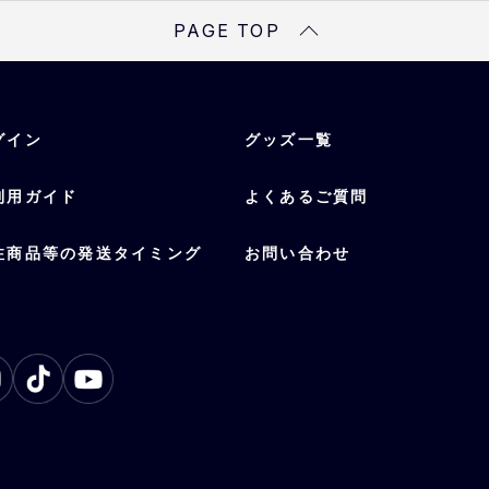
素材
PAGE TOP
綿100％
受注対象
渡部、太田、若月、森友
里、紅林、廣岡、中川
グイン
グッズ一覧
利用ガイド
よくあるご質問
注商品等の発送タイミング
お問い合わせ