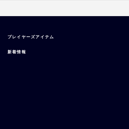
、宗、西川、曽谷、山崎颯、九
プレイヤーズアイテム
新着情報