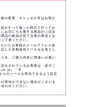
文後の変更・キャンセル等はお受け
商品がすべて揃った時点で行ってお
うにお日にちを要する商品がご注文
の商品の納品が完了次第の発送とな
めご了承ください。
ただいたお客様のメールアドレス宛
を記した自動返信メールをお送りし
ただき、ご購入内容に間違いが無い
設定をされているお客様は、必ずご
.co.jp」「＠
co.jp」からのメールを受信できるよう設定
ルの受信ができない場合がございま
い合わせください。