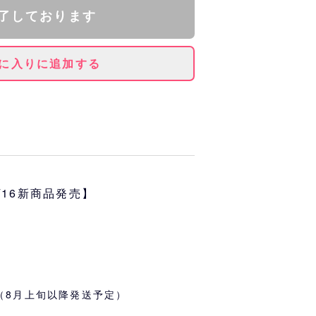
了しております
に入りに追加する
を、クロスステッチでワンポイン
です。
6/16新商品発売】
2cm
グ（8月上旬以降発送予定）