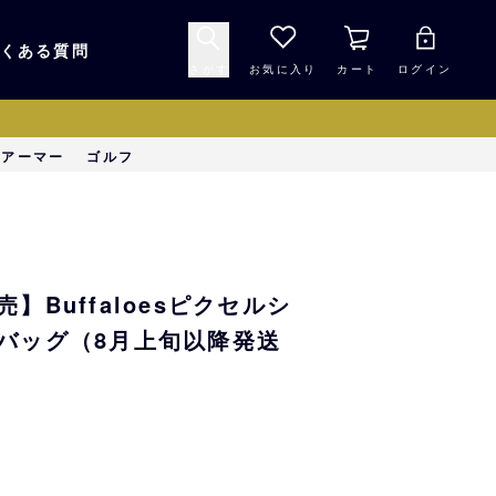
くある質問
さがす
お気に入り
カート
ログイン
キャップ・ヘルメッ
ーアーマー
ゴルフ
応援グッズ
ト
マスコット・バファ
バッグ
ローズ☆ポンタ
】Buffaloesピクセルシ
キッチン・食品
スマホ用品
バッグ（8月上旬以降発送
シークレット
1000円未満