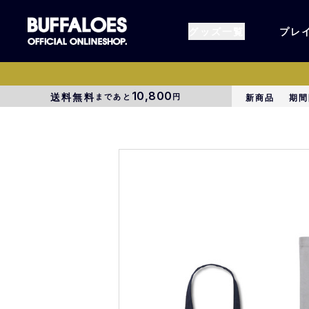
グッズ一覧
プレ
10,800
送料無料
まであと
円
新商品
期間
すべてのグッズ
オーセン
タオル各種
アパレル
BsG
コラボグ
受注商品
EC限定
1000円以上3000円