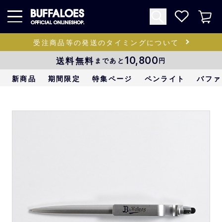
受注商品等の発送のタイミングについて
送料無料
10,800
まであと
円
新商品
期間限定
特集ページ
ペンライト
バファ