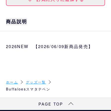
商品説明
この1本で、3つの機能を備えた便利なボール
ペンです。
2026NEW 【2026/06/09新商品発売】
ボール径
0.7mm
インク色
黒
ホーム
グッズ一覧
Buffaloesスマタテペン
PAGE TOP