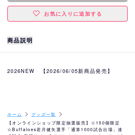
お気に入りに追加する
商品説明
若月健矢選手の「通算1000試合出場」達成の
メモリアルをフォトフレームに収めました。
2026NEW 【2026/06/05新商品発売】
直筆サインを入れてお届けします。
サイズ
開いた状態：約W58cm×H27.4cm
ホーム
グッズ一覧
【オンラインショップ限定抽選販売】☆150個限定
☆Buffaloes若月健矢選手「通算1000試合出場」達