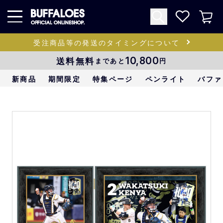
受注商品等の発送のタイミングについて
送料無料
10,800
まであと
円
新商品
期間限定
特集ページ
ペンライト
バファ