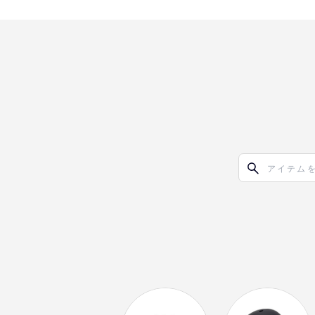
オリ達に
未満