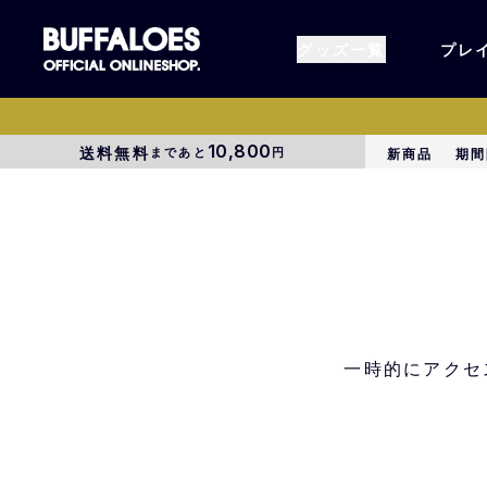
グッズ一覧
プレ
10,800
送料無料
まであと
円
新商品
期間
すべてのグッズ
オーセン
タオル各種
アパレル
BsG
コラボグ
一時的にアクセ
受注商品
EC限定
1000円以上3000円