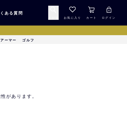
くある質問
さがす
お気に入り
カート
ログイン
キャップ・ヘルメッ
ーアーマー
ゴルフ
応援グッズ
ト
マスコット・バファ
バッグ
ローズ☆ポンタ
キッチン・食品
スマホ用品
能性があります。
シークレット
1000円未満