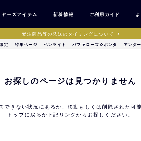
イヤーズアイテム
新着情報
ご利用ガイド
よ
受注商品等の発送のタイミングについて
ユニフォーム・ワッ
限定
特集ページ
ペンライト
バファローズ☆ポンタ
アンダ
ティック
ペン
キッズ・ベビー
お探しのページは見つかりません
ステーショナリー・
ッズ
雑貨
スできない状況にあるか、移動もしくは削除された可
トップに戻るか下記リンクからお探しください。
販売
キーホルダー