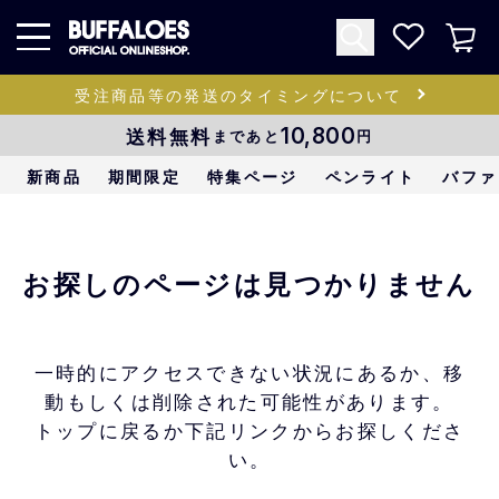
受注商品等の発送のタイミングについて
送料無料
10,800
まであと
円
新商品
期間限定
特集ページ
ペンライト
バファ
お探しのページは見つかりません
一時的にアクセスできない状況にあるか、移
動もしくは削除された可能性があります。
トップに戻るか下記リンクからお探しくださ
い。