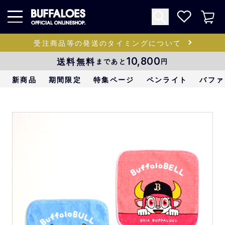
受注商品等の発送のタイミングについて
送料無料
10,800
まであと
円
新商品
期間限定
特集ページ
ペンライト
バファ