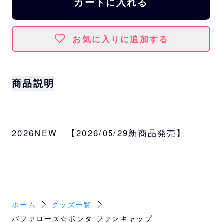
カートに入れる
お気に入りに追加する
商品説明
バファローズ☆ポンタ気分になれるファンキ
ャップが登場！
2026NEW 【2026/05/29新商品発売】
応援気分を盛り上げてくれる、遊び心満点の
アイテムです！
サイズ
頭囲55〜58cm
ホーム
グッズ一覧
バファローズ☆ポンタ ファンキャップ