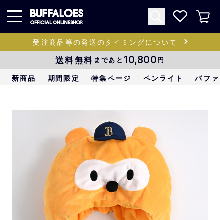
受注商品等の発送のタイミングについて
送料無料
10,800
まであと
円
新商品
期間限定
特集ページ
ペンライト
バファ