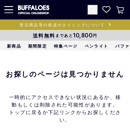
受注商品等の発送のタイミングについて
送料無料
10,800
まであと
円
新商品
期間限定
特集ページ
ペンライト
バファ
お探しのページは見つかりません
一時的にアクセスできない状況にあるか、移
動もしくは削除された可能性があります。
トップに戻るか下記リンクからお探しくださ
い。