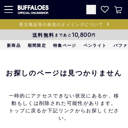
受注商品等の発送のタイミングについて
送料無料
10,800
まであと
円
新商品
期間限定
特集ページ
ペンライト
バファ
お探しのページは見つかりません
一時的にアクセスできない状況にあるか、移
動もしくは削除された可能性があります。
トップに戻るか下記リンクからお探しくださ
い。