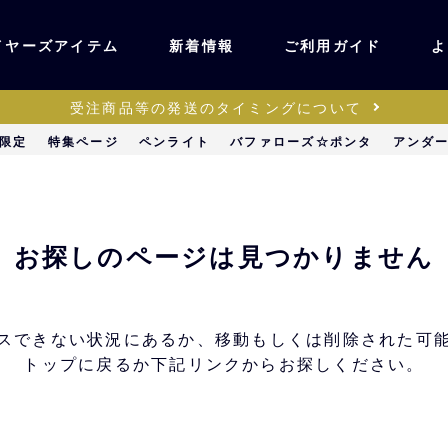
イヤーズアイテム
新着情報
ご利用ガイド
よ
受注商品等の発送のタイミングについて
ユニフォーム・ワッ
限定
特集ページ
ペンライト
バファローズ☆ポンタ
アンダ
ティック
ペン
キッズ・ベビー
お探しのページは見つかりません
ステーショナリー・
ッズ
雑貨
スできない状況にあるか、移動もしくは削除された可
トップに戻るか下記リンクからお探しください。
販売
キーホルダー