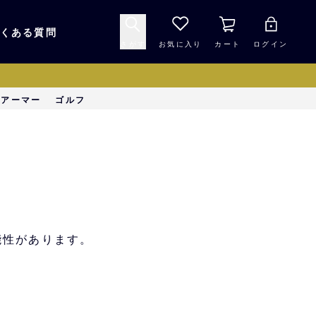
くある質問
さがす
お気に入り
カート
ログイン
キャップ・ヘルメッ
ーアーマー
ゴルフ
応援グッズ
ト
マスコット・バファ
バッグ
ローズ☆ポンタ
キッチン・食品
スマホ用品
能性があります。
シークレット
1000円未満