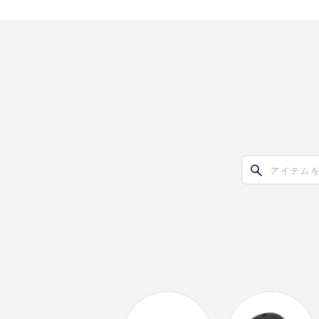
オリ達に
未満