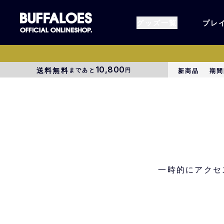
グッズ一覧
プレ
10,800
送料無料
まであと
円
新商品
期間
すべてのグッズ
オーセン
タオル各種
アパレル
BsG
コラボグ
一時的にアクセ
受注商品
EC限定
1000円以上3000円