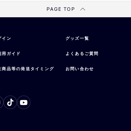
受注可能選手
PAGE TOP
渡部、太田、若月、森、
谷、宮城、山岡、山崎、
中川、杉本
グイン
グッズ一覧
利用ガイド
よくあるご質問
注商品等の発送タイミング
お問い合わせ