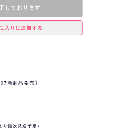
了しております
に入りに追加する
メージを使用し、選手の魅力を存分
せる吸着シートです。
ン・冷蔵庫など凹凸のないものな
7/07新商品発売】
ことが可能です。
旬より順次発送予定）