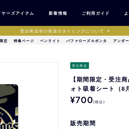
イヤーズアイテム
新着情報
ご利用ガイド
よ
受注商品等の発送のタイミングについて
ユニフォーム・ワッ
限定
特集ページ
ペンライト
バファローズ☆ポンタ
アンダ
ティック
ペン
キッズ・ベビー
受注商品
【期間限定・受注商品】
ステーショナリー・
ッズ
ォト吸着シート（8
雑貨
¥700
(税込)
販売
キーホルダー
販売期間