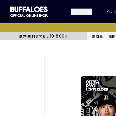
グッズ一覧
プレ
10,800
送料無料
まであと
円
新商品
期間
すべてのグッズ
オーセン
タオル各種
アパレル
BsG
コラボグ
受注商品
EC限定
1000円以上3000円