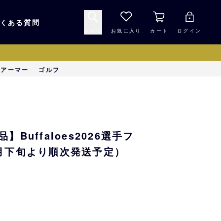
くある質問
さがす
お気に入り
カート
ログイン
キャップ・ヘルメッ
ーアーマー
ゴルフ
応援グッズ
ト
マスコット・バファ
バッグ
ローズ☆ポンタ
Buffaloes2026選手フ
キッチン・食品
スマホ用品
月下旬より順次発送予定）
シークレット
1000円未満