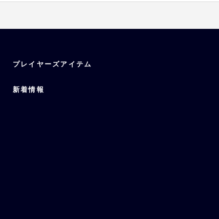
西野、宗、西川、麦谷、山下、曽
九里、紅林、田嶋、廣岡、頓宮、
プレイヤーズアイテム
新着情報