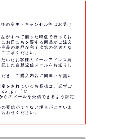
文後の変更・キャンセル等はお受け
商品がすべて揃った時点で行ってお
うにお日にちを要する商品がご注文
の商品の納品が完了次第の発送とな
めご了承ください。
ただいたお客様のメールアドレス宛
を記した自動返信メールをお送りし
ただき、ご購入内容に間違いが無い
設定をされているお客様は、必ずご
.co.jp」「＠
co.jp」からのメールを受信できるよう設定
ルの受信ができない場合がございま
い合わせください。