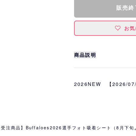
販売終
お気
商品説明
2026年ビジュアルイ
に感じられる貼ってはが
スマートフォン・パソコ
2026NEW 【2026/0
ら、お好きな場所に貼る
サイズ
約W5.5×H9.1cm
素材
合成PET紙
受注商品】Buffaloes2026選手フォト吸着シート（8月下