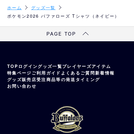
カラー
ホーム
グッズ一覧
XL
77
58
54
24
ネイビー
ポケモン2026 バファローズ Tシャツ（ネイビー）
素材
※
サイズは目安になります
綿100%
PAGE TOP
TOP
ログイン
グッズ一覧
プレイヤーズアイテム
特集ページ
ご利用ガイド
よくあるご質問
新着情報
グッズ販売店
受注商品等の発送タイミング
お問い合わせ