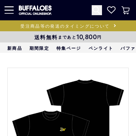
受注商品等の発送のタイミングについて
送料無料
10,800
まであと
円
新商品
期間限定
特集ページ
ペンライト
バファ