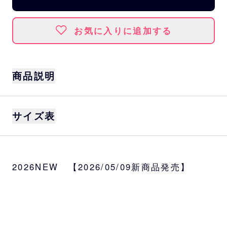
お気に入りに追加する
商品説明
「ポケモンベースボールフェスタ2026」の開
サイズ表
催に合わせ、スペシャルタッグを記念したオ
リジナルグッズが登場！
イニシャルマーク（刺繍）とピカチュウ（プ
身丈
身幅
肩幅
袖丈
リント）が左胸にさりげなくデザインされ
2026NEW 【2026/05/09新商品発売】
た、普段着としても着用しやすいTシャツで
S
65
49
42
19
す。
M
69
52
46
20
サイズ
S、M、L、XL
L
73
55
50
22