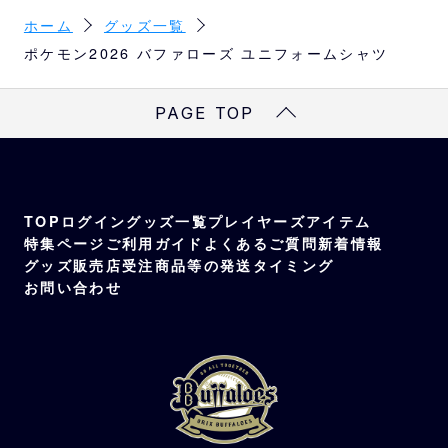
S、M、L、XL
ホーム
グッズ一覧
XL
82
60
52
27
ポケモン2026 バファローズ ユニフォームシャツ
素材
※
サイズは目安になります
ポリエステル100%
PAGE TOP
TOP
ログイン
グッズ一覧
プレイヤーズアイテム
特集ページ
ご利用ガイド
よくあるご質問
新着情報
グッズ販売店
受注商品等の発送タイミング
お問い合わせ