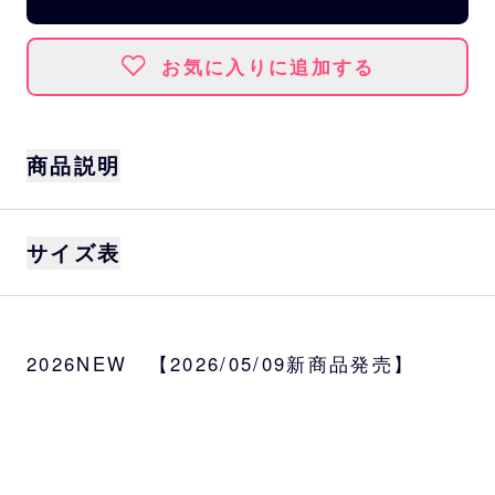
お気に入りに追加する
商品説明
「ポケモンベースボールフェスタ2026」の開
サイズ表
催に合わせ、スペシャルタッグを記念したオ
リジナルグッズが登場！
バファローズファンもポケモンファンも必見
身丈
身幅
肩幅
袖丈
のユニフォームシャツ。
2026NEW 【2026/05/09新商品発売】
背中にはネーム＆ナンバーを入れるスペース
S
73
51
43
24
があるので、別売りのワッペンを貼り付けれ
ば自分だけのオリジナルユニフォームが作成
M
76
54
46
25
できます♪
L
79
57
49
26
サイズ