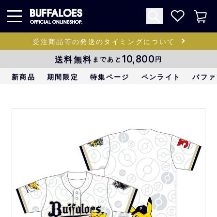
受注商品等の発送のタイミングについて
送料無料
10,800
まであと
円
新商品
期間限定
特集ページ
ペンライト
バファ