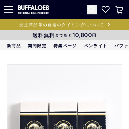
受注商品等の発送のタイミングについて
送料無料
10,800
まであと
円
新商品
期間限定
特集ページ
ペンライト
バファ