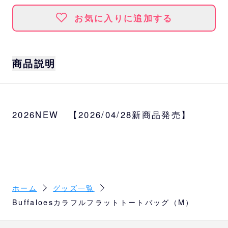
お気に入りに追加する
商品説明
カラフルな色使いが新鮮でおしゃれなロゴト
ート。
2026NEW 【2026/04/28新商品発売】
野球観戦はもちろん、普段使いにもおすすめ
です◎
サイズ
本体：約W37×H42cm
持手：約68cm
内容量：約5L
ホーム
グッズ一覧
Buffaloesカラフルフラットトートバッグ（M）
カラー
パステルエメラルド×マンダリンオレンジ、パ