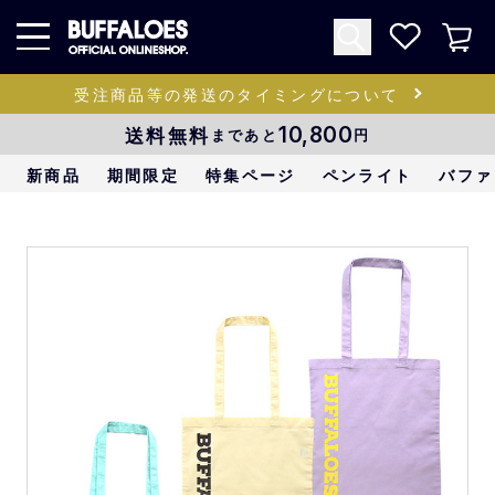
受注商品等の発送のタイミングについて
送料無料
10,800
まであと
円
新商品
期間限定
特集ページ
ペンライト
バファ