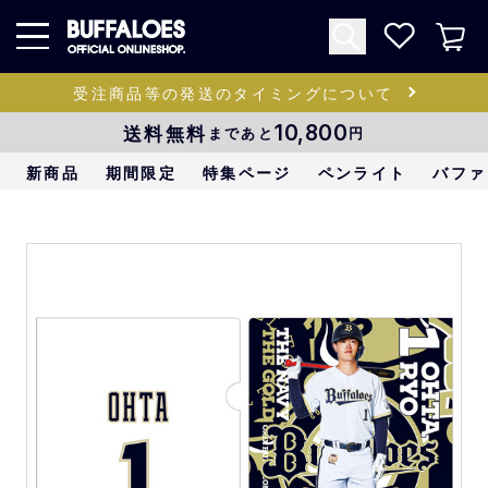
受注商品等の発送のタイミングについて
送料無料
10,800
まであと
円
新商品
期間限定
特集ページ
ペンライト
バファ