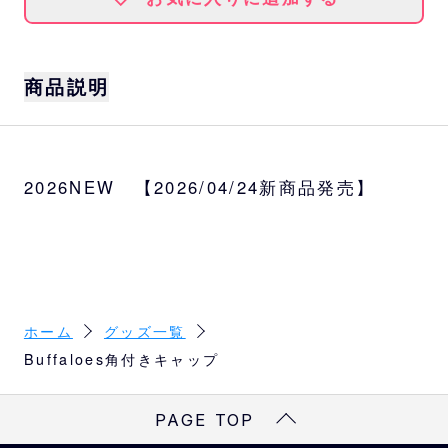
商品説明
サイズ
子供フリー（52～56cm）、大人フリー（56
2026NEW 【2026/04/24新商品発売】
～59cm）
素材
表地：綿100% 裏地：ポリエステル65%、
綿35% 角部分：合成皮革
ホーム
グッズ一覧
Buffaloes角付きキャップ
PAGE TOP