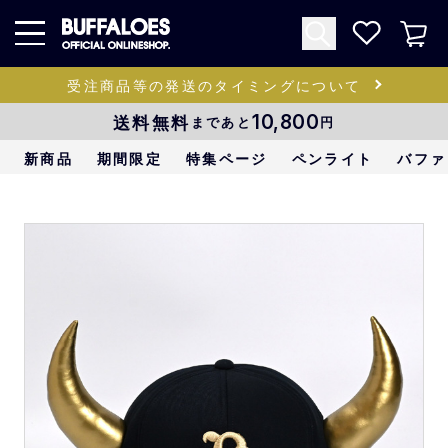
受注商品等の発送のタイミングについて
送料無料
10,800
まであと
円
新商品
期間限定
特集ページ
ペンライト
バファ