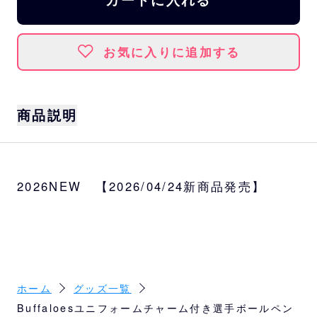
お気に入りに追加する
商品説明
選手
太田、若月、森友、西川、山下、曽谷、宮
2026NEW 【2026/04/24新商品発売】
城、九里、紅林、廣岡、中川、杉本
ボール径
0.7mm
インク色
黒
ホーム
グッズ一覧
Buffaloesユニフォームチャーム付き選手ボールペン