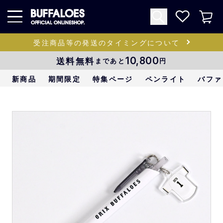
受注商品等の発送のタイミングについて
送料無料
10,800
まであと
円
新商品
期間限定
特集ページ
ペンライト
バファ