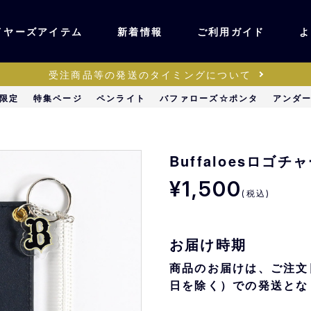
イヤーズアイテム
新着情報
ご利用ガイド
よ
受注商品等の発送のタイミングについて
ユニフォーム・ワッ
限定
特集ページ
ペンライト
バファローズ☆ポンタ
アンダ
ティック
ペン
キッズ・ベビー
Buffaloesロゴ
¥1,500
(税込)
ステーショナリー・
ッズ
雑貨
お届け時期
販売
キーホルダー
商品のお届けは、ご注文
日を除く）での発送とな