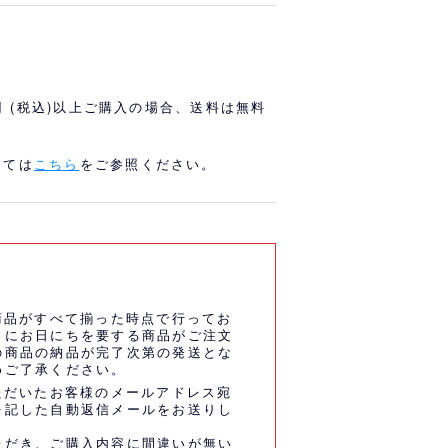
オリっこにおすすめ
SPECIAL PRICE
0円 (税込)以上ご購入の場合、送料は無料
しては
こちら
をご参照ください。
商品がすべて揃った時点で行ってお
うにお日にちを要する商品がご注文
の商品の納品が完了次第の発送とな
めご了承ください。
ただいたお客様のメールアドレス宛
を記した自動返信メールをお送りし
ただき、ご購入内容に間違いが無い