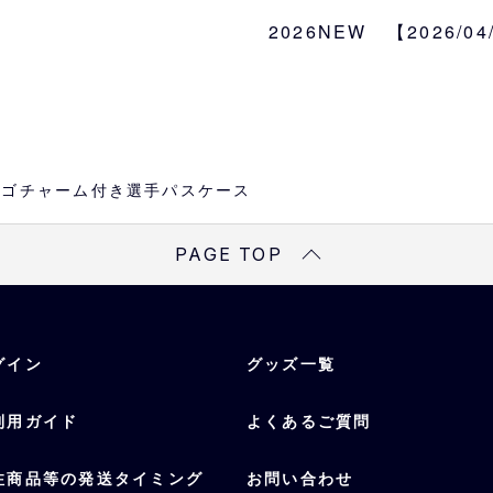
本体：W7.5×H10.7cm
2026NEW 【2026/0
選手
太田、若月、森友、西川
素材
PU、鉄、アクリル樹脂
oesロゴチャーム付き選手パスケース
PAGE TOP
グイン
グッズ一覧
利用ガイド
よくあるご質問
注商品等の発送タイミング
お問い合わせ