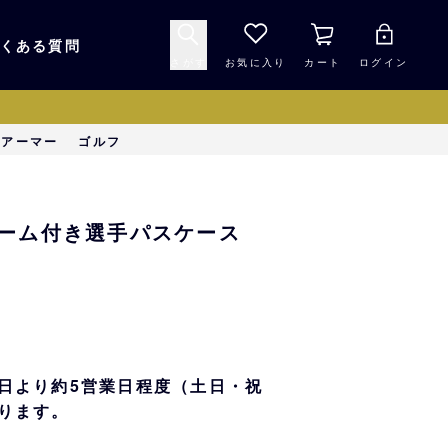
くある質問
さがす
お気に入り
カート
ログイン
キャップ・ヘルメッ
ーアーマー
ゴルフ
応援グッズ
ト
マスコット・バファ
バッグ
チャーム付き選手パスケース
ローズ☆ポンタ
キッチン・食品
スマホ用品
シークレット
1000円未満
日より約5営業日程度（土日・祝
ります。