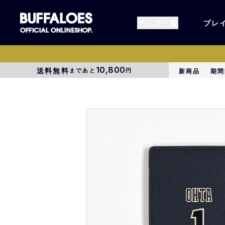
グッズ一覧
プレ
10,800
送料無料
まであと
円
新商品
期間
すべてのグッズ
オーセン
タオル各種
アパレル
BsG
コラボグ
受注商品
EC限定
1000円以上3000円