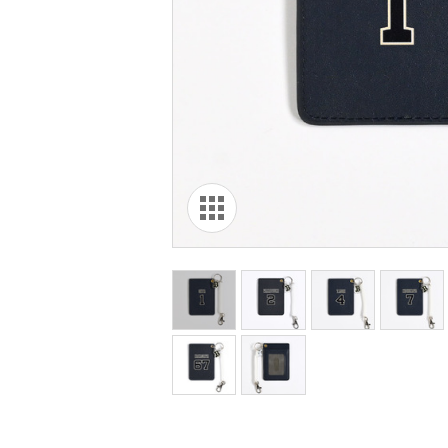
オリ達に
未満