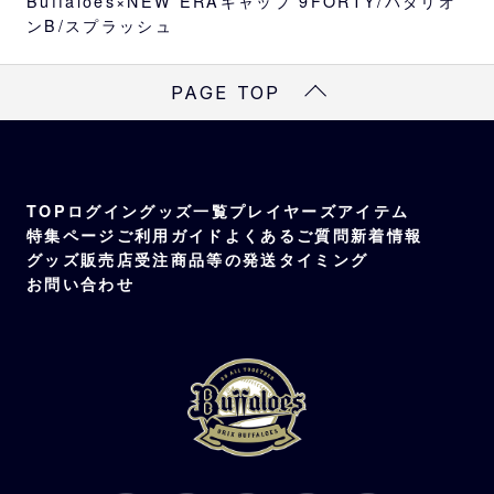
Buffaloes×NEW ERAキャップ 9FORTY/バタリオ
カラー
ンB/スプラッシュ
ブラック、ホワイト＆ネイビー
素材
PAGE TOP
本体・つば部分 ポリエステル100%
つば裏部分 綿100%
TOP
ログイン
グッズ一覧
プレイヤーズアイテム
特集ページ
ご利用ガイド
よくあるご質問
新着情報
グッズ販売店
受注商品等の発送タイミング
お問い合わせ