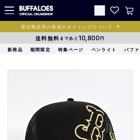
受注商品等の発送のタイミングについて
送料無料
10,800
まであと
円
新商品
期間限定
特集ページ
ペンライト
バファ