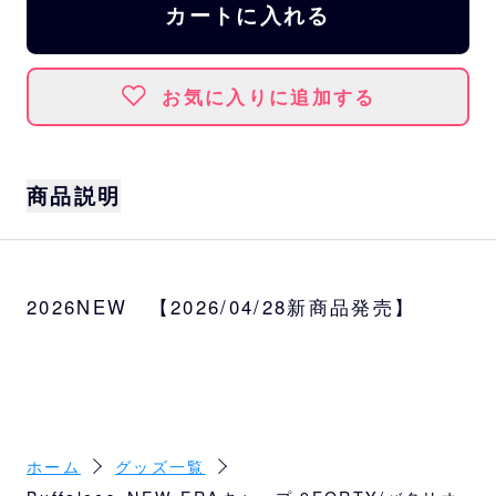
カートに入れる
お気に入りに追加する
商品説明
前面に大きくBをマークしたバタリオンデザイ
ン。
2026NEW 【2026/04/28新商品発売】
つばとロゴの内部にはスプラッシュ柄。
ベースはメッシュタイプの9FORTY A-Frame
トラッカーです。
※柄のデザインは個体により異なります。
サイズ
フリーサイズ(57cm～61cm)
ホーム
グッズ一覧