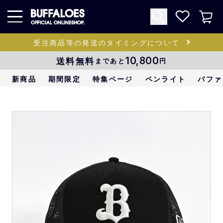
受注商品等の発送のタイミングについて
送料無料
10,800
まであと
円
新商品
期間限定
特集ページ
ペンライト
バファ