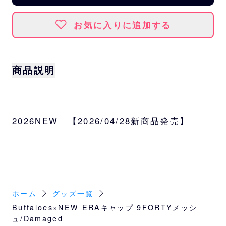
お気に入りに追加する
商品説明
使い込んだような風合いが魅力のヴィンテー
ジライクなキャップ。ラフな春夏スタイリン
2026NEW 【2026/04/28新商品発売】
グにも自然に馴染む、こなれ感のある仕上が
りです。
ベースはメッシュタイプの9FORTY A-Frame
トラッカーです。
サイズ
アジャスタブル(57cm～61cm)
ホーム
グッズ一覧
Buffaloes×NEW ERAキャップ 9FORTYメッシ
カラー
ュ/Damaged