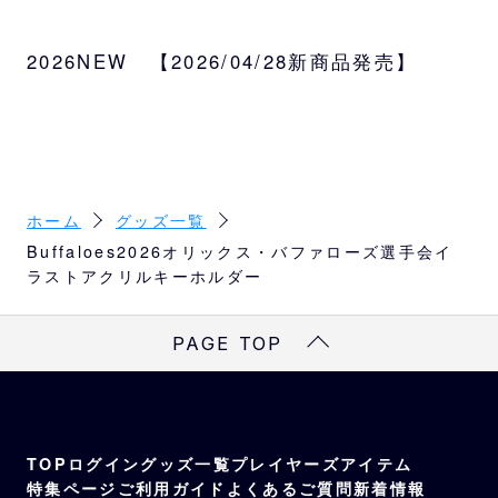
若月選手会長率いる「2026オリックス・バフ
ァローズ選手会」役員メンバーのイラストグ
2026NEW 【2026/04/28新商品発売】
ッズが登場！
サイズ
本体：W4.4×H7.5cm以内（選手によって異
なります。）
2026オリックス・バファローズ選手会：W4.
7×H0.6cm
ホーム
グッズ一覧
Buffaloes2026オリックス・バファローズ選手会イ
種類
ラストアクリルキーホルダー
会長（若月）、副会長（山田）、副会長（頓
宮）、会長補佐（渡部）、会計・書記（太
PAGE TOP
田）
TOP
ログイン
グッズ一覧
プレイヤーズアイテム
特集ページ
ご利用ガイド
よくあるご質問
新着情報