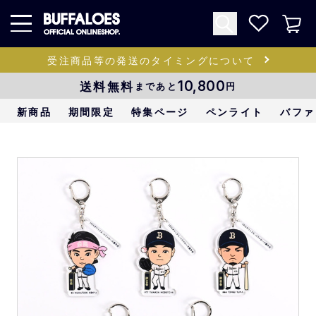
受注商品等の発送のタイミングについて
送料無料
10,800
まであと
円
新商品
期間限定
特集ページ
ペンライト
バファ