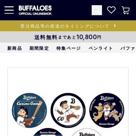
受注商品等の発送のタイミングについて
送料無料
10,800
まであと
円
新商品
期間限定
特集ページ
ペンライト
バファ