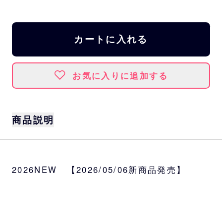
カートに入れる
お気に入りに追加する
商品説明
世代を超えて愛される「おさるのジョージ」
とパ・リーグ6球団のコラボレーション第3
2026NEW 【2026/05/06新商品発売】
弾！
バファローズ限定デザインの缶バッジが登
場。
思わず全種類集めたくなる、かわいさ満点の