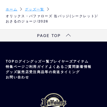
デザインです。
サイズ
ホーム
グッズ一覧
直径5.7cm
オリックス・バファローズ 缶バッジ(シークレット)/
おさるのジョージ/2026
素材
本体：ブリキ、紙、PET / 安全ピン：スチー
PAGE TOP
ル
種類
全5種類
TOP
ログイン
グッズ一覧
プレイヤーズアイテム
特集ページ
ご利用ガイド
よくあるご質問
新着情報
グッズ販売店
受注商品等の発送タイミング
お問い合わせ