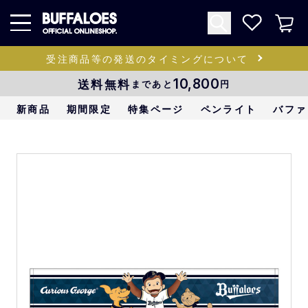
受注商品等の発送のタイミングについて
送料無料
10,800
まであと
円
新商品
期間限定
特集ページ
ペンライト
バファ