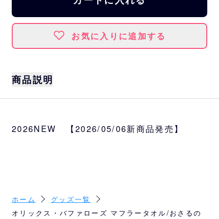
お気に入りに追加する
商品説明
世代を超えて愛される「おさるのジョージ」
とパ・リーグ6球団のコラボレーション第3
2026NEW 【2026/05/06新商品発売】
弾！
バファローズ限定デザインのマフラータオル
が登場。
かわいさと実用性を兼ね備えた、野球観戦の
マストアイテムです。
サイズ
ホーム
グッズ一覧
約20×110cm
オリックス・バファローズ マフラータオル/おさるの