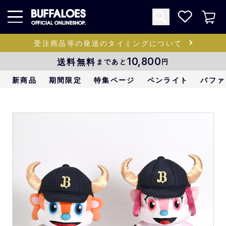
受注商品等の発送のタイミングについて
送料無料
10,800
まであと
円
新商品
期間限定
特集ページ
ペンライト
バファ