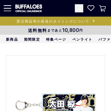
受注商品等の発送のタイミングについて
送料無料
10,800
まであと
円
新商品
期間限定
特集ページ
ペンライト
バファ