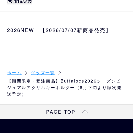
2026シーズンビジュアルを使用したアクリル
キーホルダーです。
2026NEW 【2026/07/07新商品発売】
※太田・若月・森友・宗・西川・山下・曽谷・
宮城・九里・紅林・廣岡・中川・杉本はBs S
HOPおよびB-WAVEにて在庫販売しておりま
す。店頭で品切れの場合は受注販売をご利用
ください。
サイズ
ホーム
グッズ一覧
約W7×H3cm
【期間限定・受注商品】Buffaloes2026シーズンビ
ジュアルアクリルキーホルダー（8月下旬より順次発
選手
送予定）
渡部、太田、若月、森友、西野、宗、西川、
麦谷、山下、曽谷、宮城、山岡、山崎颯、九
PAGE TOP
里、紅林、田嶋、廣岡、頓宮、中川、杉本