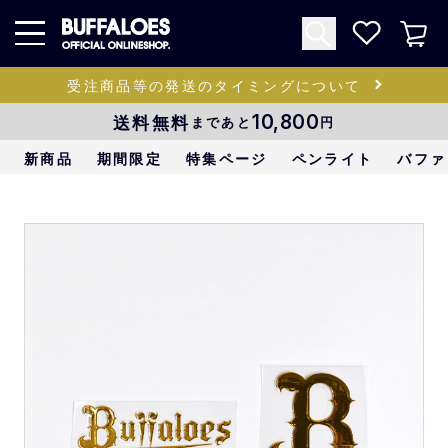
受注商品等の発送のタイミングについて
送料無料
10,800
まであと
円
新商品
期間限定
特集ページ
ペンライト
バファ