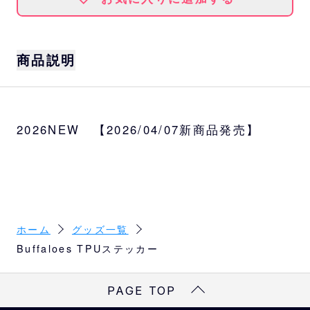
商品説明
TPU素材で作ったゴールドのロゴステッカー
シールです。
2026NEW 【2026/04/07新商品発売】
身の回りのものに貼ってご利用ください。
サイズ
スクリプトマーク：W7.7cm×H2.8cm
イニシャルマーク：W4.6cm×H5.6cm
種類
ホーム
グッズ一覧
スクリプトマーク、イニシャルマーク
Buffaloes TPUステッカー
PAGE TOP