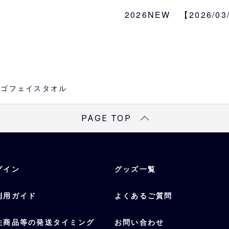
約W85cm×H33cm
2026NEW 【2026/0
種類
ホーム、ビジター
素材
綿100％
esロゴフェイスタオル
PAGE TOP
グイン
グッズ一覧
利用ガイド
よくあるご質問
注商品等の発送タイミング
お問い合わせ