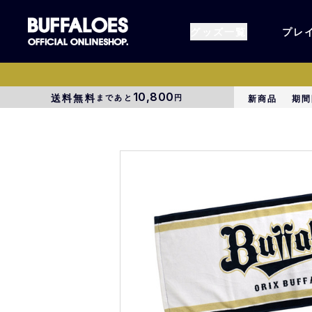
グッズ一覧
プレ
10,800
送料無料
まであと
円
新商品
期間
すべてのグッズ
オーセン
タオル各種
アパレル
BsG
コラボグ
受注商品
EC限定
1000円以上3000円