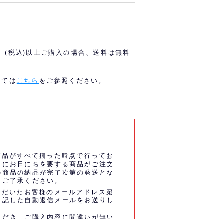
オリっこにおすすめ
SPECIAL PRICE
0円 (税込)以上ご購入の場合、送料は無料
しては
こちら
をご参照ください。
商品がすべて揃った時点で行ってお
うにお日にちを要する商品がご注文
の商品の納品が完了次第の発送とな
めご了承ください。
ただいたお客様のメールアドレス宛
を記した自動返信メールをお送りし
ただき、ご購入内容に間違いが無い