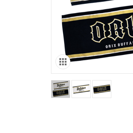
オリ達に
未満