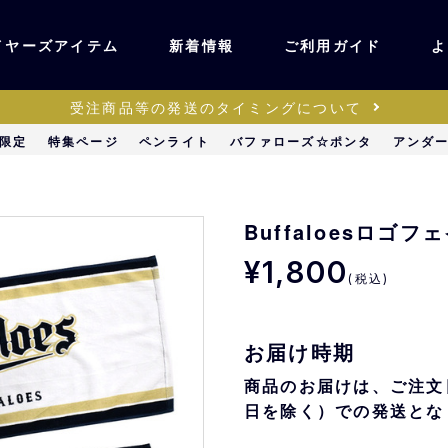
イヤーズアイテム
新着情報
ご利用ガイド
よ
受注商品等の発送のタイミングについて
ユニフォーム・ワッ
限定
特集ページ
ペンライト
バファローズ☆ポンタ
アンダ
ティック
ペン
キッズ・ベビー
Buffaloesロゴ
¥1,800
(税込)
ステーショナリー・
ッズ
雑貨
お届け時期
販売
キーホルダー
商品のお届けは、ご注文
日を除く）での発送とな