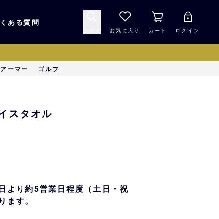
くある質問
さがす
お気に入り
カート
ログイン
キャップ・ヘルメッ
ーアーマー
ゴルフ
応援グッズ
ト
マスコット・バファ
バッグ
フェイスタオル
ローズ☆ポンタ
キッチン・食品
スマホ用品
シークレット
1000円未満
日より約5営業日程度（土日・祝
ります。