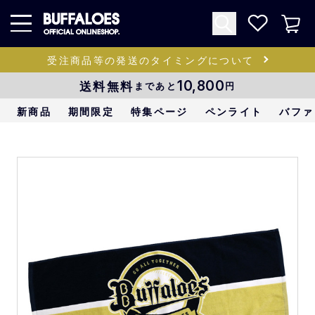
受注商品等の発送のタイミングについて
送料無料
10,800
まであと
円
新商品
期間限定
特集ページ
ペンライト
バファ